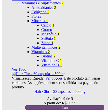
Vitaminas e Suplementos
7
Antioxidantes
2
Colágeno
2
Fibras
Minerais
1
Cálcio
1
Cromo
Magnésio
1
Selênio
1
Zinco
1
Multivitamínicos
2
Vitaminas
2
Biotina
2
Vitamina C
1
Vitamina D
1
Ver Tudo
Visualização Rápida
Ver opções
Este produto tem várias
variantes. As opções podem ser escolhidas na página do
produto
Hair Clin – 60 cápsulas – 500mg
Avaliação
0
de 5
A partir de:
R$
69,99
1un