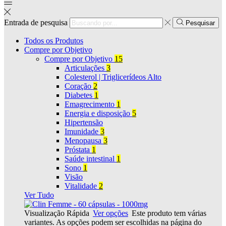
Entrada de pesquisa
Pesquisar
Todos os Produtos
Compre por Objetivo
Compre por Objetivo
15
Articulações
3
Colesterol | Triglicerídeos Alto
Coração
2
Diabetes
1
Emagrecimento
1
Energia e disposição
5
Hipertensão
Imunidade
3
Menopausa
3
Próstata
1
Saúde intestinal
1
Sono
1
Visão
Vitalidade
2
Ver Tudo
Visualização Rápida
Ver opções
Este produto tem várias
variantes. As opções podem ser escolhidas na página do