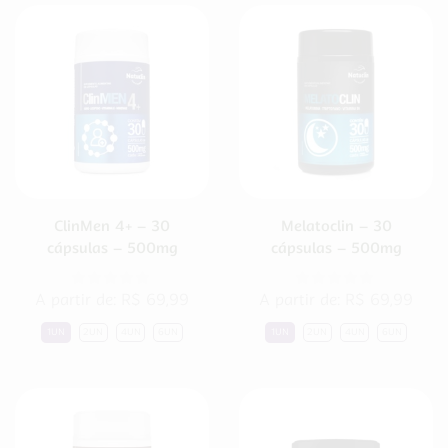
ClinMen 4+ – 30
Melatoclin – 30
cápsulas – 500mg
cápsulas – 500mg
A partir de:
R$
69,99
A partir de:
R$
69,99
1UN
2UN
4UN
6UN
1UN
2UN
4UN
6UN