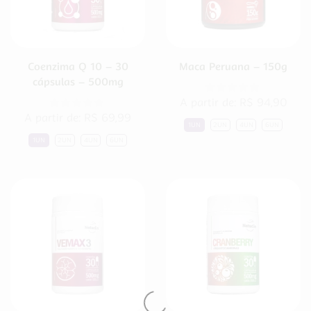
Coenzima Q 10 – 30
Maca Peruana – 150g
cápsulas – 500mg
A partir de:
R$
94,90
A partir de:
R$
69,99
1UN
2UN
4UN
6UN
1UN
2UN
4UN
6UN