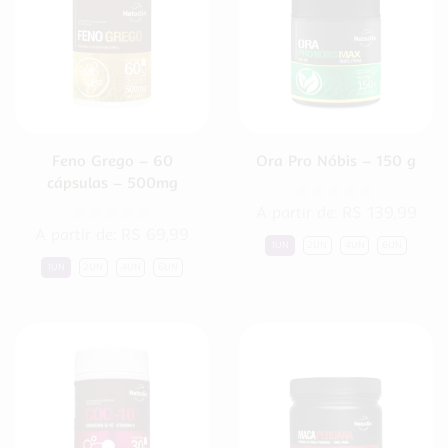
Feno Grego – 60
Ora Pro Nóbis – 150 g
cápsulas – 500mg
A partir de:
R$
139,99
A partir de:
R$
69,99
1UN
2UN
4UN
6UN
1UN
2UN
4UN
6UN