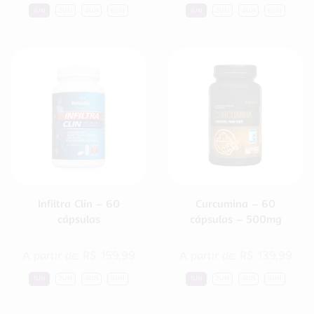
1UN
2UN
4UN
6UN
1UN
2UN
4UN
6UN
Infiltra Clin – 60
Curcumina – 60
cápsulas
cápsulas – 500mg
A partir de:
R$
159,99
A partir de:
R$
139,99
1UN
2UN
4UN
6UN
1UN
2UN
4UN
6UN