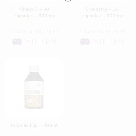
Vemax 3 – 30
Cranberry – 30
cápsulas – 500mg
cápsulas – 500mg
A partir de:
R$
139,99
A partir de:
R$
89,99
1UN
2UN
4UN
6UN
1UN
2UN
4UN
6UN
Própolis Clin – 200ml