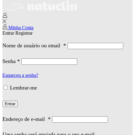
Minha Conta
Entrar
Registrar
Nome de usuário ou email
*
Senha
*
Esqueceu a senha?
Lembrar-me
Entrar
Endereço de e-mail
*
Uma senha será enviada para o seu e-mail.