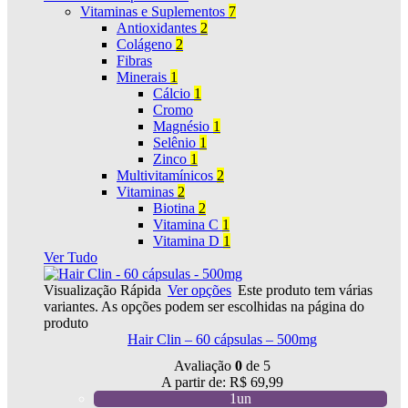
Vitaminas e Suplementos
7
Antioxidantes
2
Colágeno
2
Fibras
Minerais
1
Cálcio
1
Cromo
Magnésio
1
Selênio
1
Zinco
1
Multivitamínicos
2
Vitaminas
2
Biotina
2
Vitamina C
1
Vitamina D
1
Ver Tudo
Visualização Rápida
Ver opções
Este produto tem várias
variantes. As opções podem ser escolhidas na página do
produto
Hair Clin – 60 cápsulas – 500mg
Avaliação
0
de 5
A partir de:
R$
69,99
1un