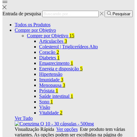
Entrada de pesquisa
Pesquisar
Todos os Produtos
Compre por Objetivo
Compre por Objetivo
15
Articulações
3
Colesterol | Triglicerídeos Alto
Coração
2
Diabetes
1
Emagrecimento
1
Energia e disposição
5
Hipertensão
Imunidade
3
Menopausa
3
Próstata
1
Saúde intestinal
1
Sono
1
Visão
Vitalidade
2
Ver Tudo
Visualização Rápida
Ver opções
Este produto tem várias
variantes. As opções podem ser escolhidas na página do