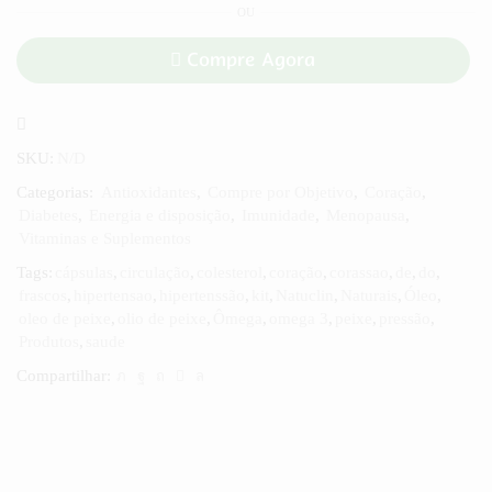
OU
Compre Agora
SKU:
N/D
Categorias:
Antioxidantes
,
Compre por Objetivo
,
Coração
,
Diabetes
,
Energia e disposição
,
Imunidade
,
Menopausa
,
Vitaminas e Suplementos
Tags:
cápsulas
,
circulação
,
colesterol
,
coração
,
corassao
,
de
,
do
,
frascos
,
hipertensao
,
hipertenssão
,
kit
,
Natuclin
,
Naturais
,
Óleo
,
oleo de peixe
,
olio de peixe
,
Ômega
,
omega 3
,
peixe
,
pressão
,
Produtos
,
saude
Compartilhar: