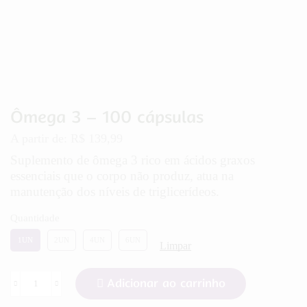
Ômega 3 – 100 cápsulas
A partir de:
R$
139,99
Suplemento de ômega 3 rico em ácidos graxos
essenciais que o corpo não produz, atua na
manutenção dos níveis de triglicerídeos.
Quantidade
1UN
2UN
4UN
6UN
Limpar
Adicionar ao carrinho