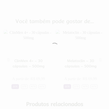
Você também pode gostar de...
ClinMen 4+ – 30
Melatoclin – 30
cápsulas – 500mg
cápsulas – 500mg
A partir de:
R$
69,99
A partir de:
R$
69,99
1UN
2UN
4UN
6UN
1UN
2UN
4UN
6UN
Produtos relacionados