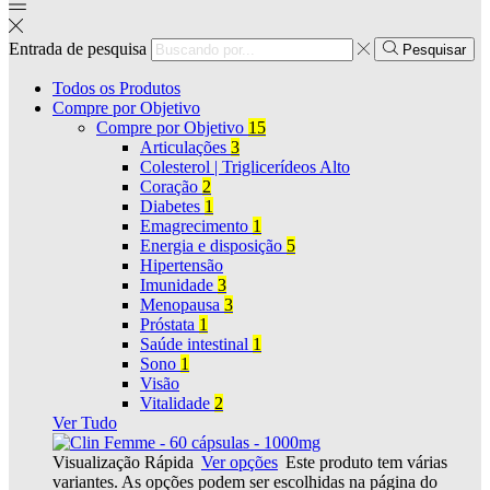
Entrada de pesquisa
Pesquisar
Todos os Produtos
Compre por Objetivo
Compre por Objetivo
15
Articulações
3
Colesterol | Triglicerídeos Alto
Coração
2
Diabetes
1
Emagrecimento
1
Energia e disposição
5
Hipertensão
Imunidade
3
Menopausa
3
Próstata
1
Saúde intestinal
1
Sono
1
Visão
Vitalidade
2
Ver Tudo
Visualização Rápida
Ver opções
Este produto tem várias
variantes. As opções podem ser escolhidas na página do