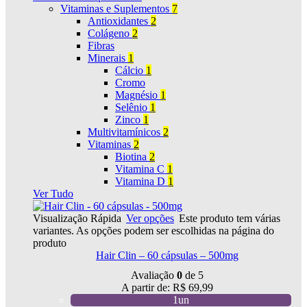
Vitaminas e Suplementos
7
Antioxidantes
2
Colágeno
2
Fibras
Minerais
1
Cálcio
1
Cromo
Magnésio
1
Selênio
1
Zinco
1
Multivitamínicos
2
Vitaminas
2
Biotina
2
Vitamina C
1
Vitamina D
1
Ver Tudo
Visualização Rápida
Ver opções
Este produto tem várias
variantes. As opções podem ser escolhidas na página do
produto
Hair Clin – 60 cápsulas – 500mg
Avaliação
0
de 5
A partir de:
R$
69,99
1un