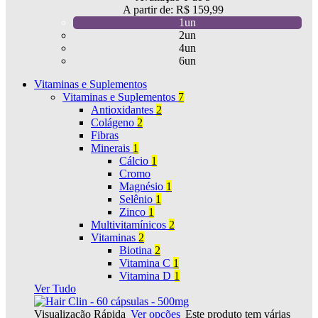
A partir de:
R$
159,99
1un
2un
4un
6un
Vitaminas e Suplementos
Vitaminas e Suplementos
7
Antioxidantes
2
Colágeno
2
Fibras
Minerais
1
Cálcio
1
Cromo
Magnésio
1
Selênio
1
Zinco
1
Multivitamínicos
2
Vitaminas
2
Biotina
2
Vitamina C
1
Vitamina D
1
Ver Tudo
Visualização Rápida
Ver opções
Este produto tem várias