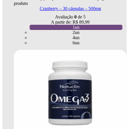
produto
Cranberry – 30 cápsulas – 500mg
Avaliação
0
de 5
A partir de:
R$
89,99
1un
2un
4un
6un