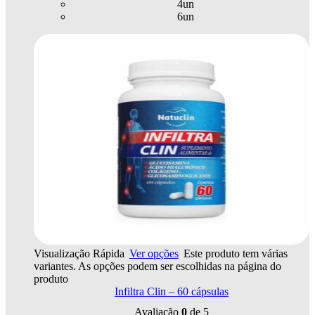
4un
6un
Visualização Rápida
Ver opções
Este produto tem várias
variantes. As opções podem ser escolhidas na página do
produto
Infiltra Clin – 60 cápsulas
Avaliação
0
de 5