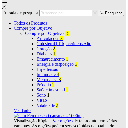
Entrada de pesquisa
Pesquisar
Todos os Produtos
Compre por Objetivo
Compre por Objetivo
15
Articulações
3
Colesterol | Triglicerídeos Alto
Coração
2
Diabetes
1
Emagrecimento
1
Energia e disposição
5
Hipertensão
Imunidade
3
Menopausa
3
Próstata
1
Saúde intestinal
1
Sono
1
Visão
Vitalidade
2
Ver Tudo
Visualização Rápida
Ver opções
Este produto tem várias
variantes. As opções podem ser escolhidas na página do