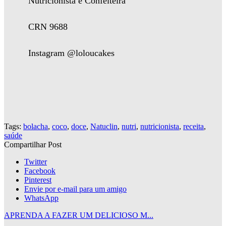
Nutricionista e Confeiteira
CRN 9688
Instagram @loloucakes
Tags:
bolacha
,
coco
,
doce
,
Natuclin
,
nutri
,
nutricionista
,
receita
,
saúde
Compartilhar Post
Twitter
Facebook
Pinterest
Envie por e-mail para um amigo
WhatsApp
APRENDA A FAZER UM DELICIOSO M...