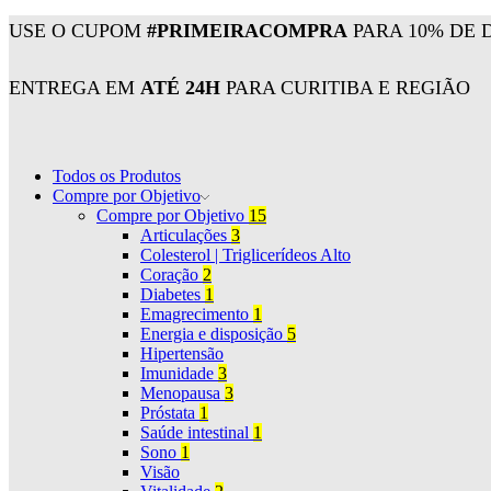
USE O CUPOM
#PRIMEIRACOMPRA
PARA 10% DE 
ENTREGA EM
ATÉ 24H
PARA CURITIBA E REGIÃO
Todos os Produtos
Compre por Objetivo
Compre por Objetivo
15
Articulações
3
Colesterol | Triglicerídeos Alto
Coração
2
Diabetes
1
Emagrecimento
1
Energia e disposição
5
Hipertensão
Imunidade
3
Menopausa
3
Próstata
1
Saúde intestinal
1
Sono
1
Visão