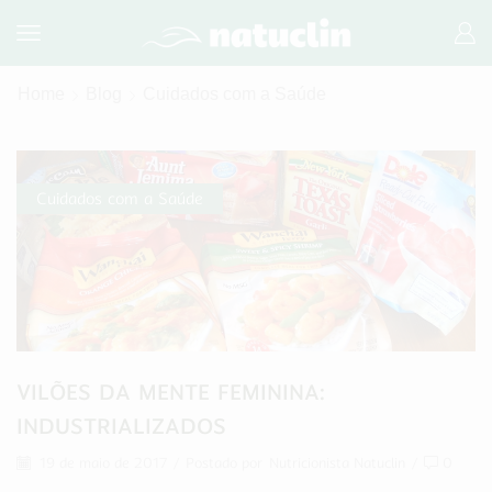
Home
Blog
Cuidados com a Saúde
Cuidados com a Saúde
VILÕES DA MENTE FEMININA:
INDUSTRIALIZADOS
19 de maio de 2017
/
Postado por
Nutricionista Natuclin
/
0