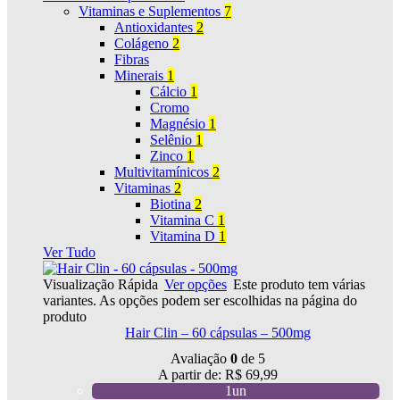
Vitaminas e Suplementos
7
Antioxidantes
2
Colágeno
2
Fibras
Minerais
1
Cálcio
1
Cromo
Magnésio
1
Selênio
1
Zinco
1
Multivitamínicos
2
Vitaminas
2
Biotina
2
Vitamina C
1
Vitamina D
1
Ver Tudo
Visualização Rápida
Ver opções
Este produto tem várias
variantes. As opções podem ser escolhidas na página do
produto
Hair Clin – 60 cápsulas – 500mg
Avaliação
0
de 5
A partir de:
R$
69,99
1un