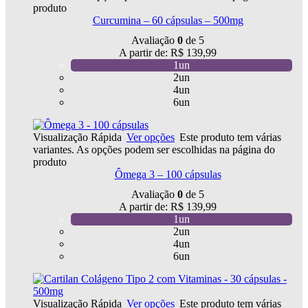
produto
Curcumina – 60 cápsulas – 500mg
Avaliação
0
de 5
A partir de:
R$
139,99
1un
2un
4un
6un
Visualização Rápida
Ver opções
Este produto tem várias
variantes. As opções podem ser escolhidas na página do
produto
Ômega 3 – 100 cápsulas
Avaliação
0
de 5
A partir de:
R$
139,99
1un
2un
4un
6un
Visualização Rápida
Ver opções
Este produto tem várias