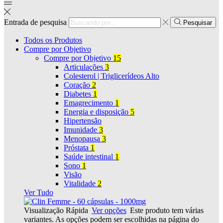
Entrada de pesquisa
Pesquisar
Todos os Produtos
Compre por Objetivo
Compre por Objetivo
15
Articulações
3
Colesterol | Triglicerídeos Alto
Coração
2
Diabetes
1
Emagrecimento
1
Energia e disposição
5
Hipertensão
Imunidade
3
Menopausa
3
Próstata
1
Saúde intestinal
1
Sono
1
Visão
Vitalidade
2
Ver Tudo
Visualização Rápida
Ver opções
Este produto tem várias
variantes. As opções podem ser escolhidas na página do