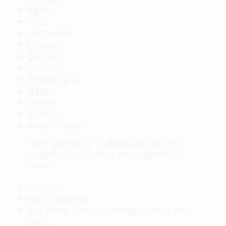
fígado;
tofu;
castanhas;
linhaça;
gergelim;
coentro;
ameixa seca;
feijão;
ervilha;
lentilha;
arroz integral.
Para aumentar a absorção do ferro
combine frutas ricas em vitamina C,
como:
laranja;
kiwi e acerola;
goji berry com os alimentos ricos em
ferro;