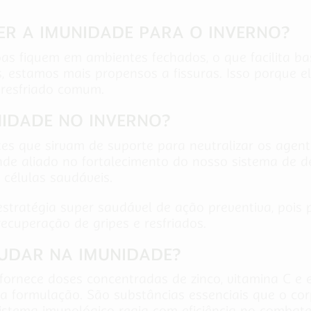
R A IMUNIDADE PARA O INVERNO?
s fiquem em ambientes fechados, o que facilita b
 estamos mais propensos a fissuras. Isso porque e
 resfriado comum.
IDADE NO INVERNO?
tes que sirvam de suporte para neutralizar os agent
e aliado no fortalecimento do nosso sistema de de
 células saudáveis.
ratégia super saudável de ação preventiva, pois po
recuperação de gripes e resfriados.
UDAR NA IMUNIDADE?
fornece doses concentradas de zinco, vitamina C e 
a formulação. São substâncias essenciais que o cor
istema imunológico reaja com eficiência no combat