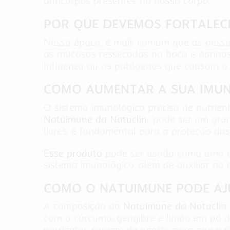
anticorpos presentes no nosso corpo.
POR QUE DEVEMOS FORTALECE
Nessa época, é mais comum que as pessoa
as mucosas ressecadas na boca e narinas,
Influenza ou os patógenos que causam o
COMO AUMENTAR A SUA IMUN
O sistema imunológico precisa de nutrien
Natuimune da Natuclin
pode ser um grand
livres, é fundamental para a proteção das
Esse produto
pode ser usado como uma est
sistema imunológico, além de auxiliar na 
COMO O NATUIMUNE PODE AJ
A composição do
Natuimune da Natuclin
com a cúrcuma, gengibre e limão em pó d
nutrientes servem de aporte para que o s