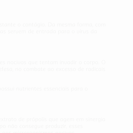
astante o contágio. Da mesma forma, com
las servem de entrada para o vírus da
es nocivos que tentam invadir o corpo. O
fesa, no combate ao excesso de radicais
ssui nutrientes essenciais para o
extrato de própolis que agem em sinergia
po não consegue produzir, esses
e aos microrganismos nocivos.