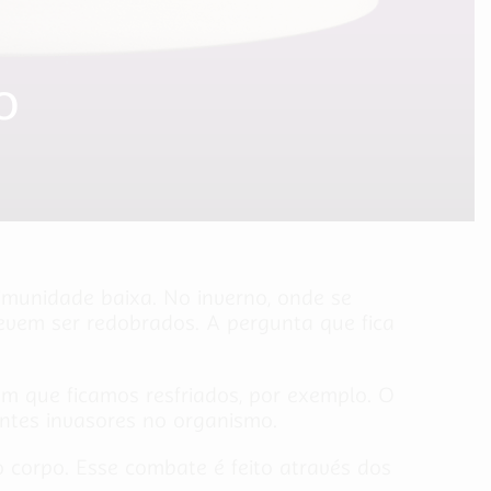
O
imunidade baixa. No inverno, onde se
devem ser redobrados. A pergunta que fica
om que ficamos resfriados, por exemplo. O
ntes invasores no organismo.
 corpo. Esse combate é feito através dos