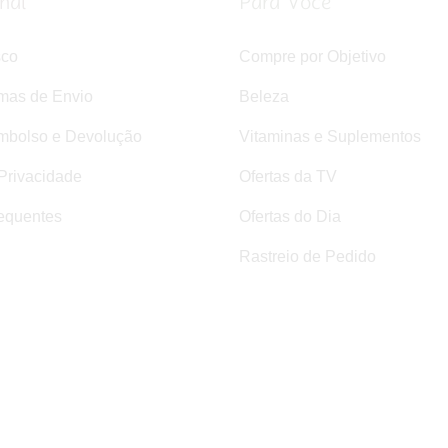
onal
Para Você
sco
Compre por Objetivo
rmas de Envio
Beleza
mbolso e Devolução
Vitaminas e Suplementos
 Privacidade
Ofertas da TV
equentes
Ofertas do Dia
Rastreio de Pedido