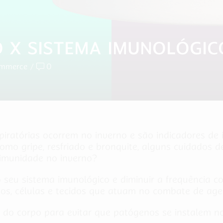
O X SISTEMA IMUNOLÓGIC
ommerce
/
0
ratórias ocorrem no inverno e são indicadores de 
omo gripe, resfriado e bronquite, alguns cuidados 
imunidade no inverno?
 seu sistema imunológico e diminuir a frequência c
os, células e tecidos que atuam no combate de age
do corpo para evitar que patógenos se instalem no