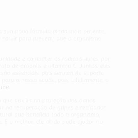
a sua nova fórmula ainda mais potente.
servir para prevenir que o organismo
nidade e combater os radicais livres, por
to de própolis e vitamina C. Juntos, eles
ão essenciais, pois servem de suporte
ara a nossa saúde, pois, infelizmente, o
une
.
o que auxilia na proteção dos danos
r na recuperação de gripes e resfriados.
ural que beneficia todo o organismo,
 E o melhor, ele ainda pode ajudar no