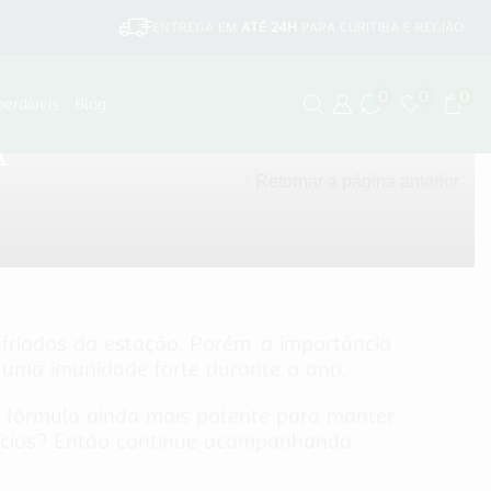
ENTREGA EM
ATÉ 24H
PARA CURITIBA E REGIÃO
0
0
0
perdíveis
Blog
A
Retornar a página anterior
friados da estação. Porém, a importância
r uma imunidade forte durante o ano.
a fórmula ainda mais potente para manter
fícios? Então continue acompanhando