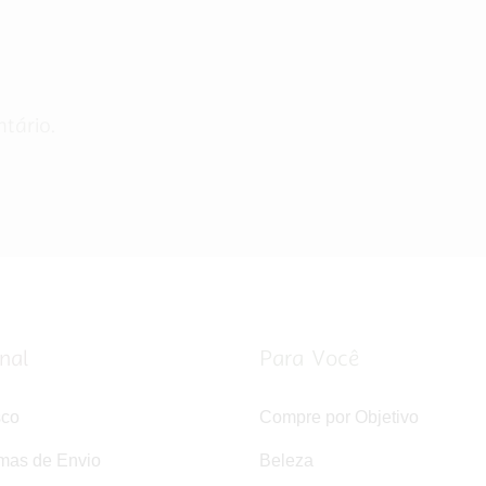
tário.
onal
Para Você
sco
Compre por Objetivo
rmas de Envio
Beleza