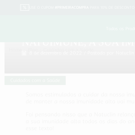
USE O CUPOM
#PRIMEIRACOMPRA
PARA 10% DE DESCONTO 
Todos os Prod
NATUIMUNE, A SUA I
Home
Blog
Cuidados com a Saúde
8 de dezembro de 2022
/
Postado por
Natucli
Cuidados com a Saúde
Somos estimulados a cuidar da nossa imun
de manter a nossa imunidade alta vai mu
Foi pensando nisso que a Natuclin relan
a sua imunidade alta todos os dias do a
esse texto!