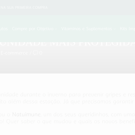
NA SUA PRIMEIRA COMPRA
utos
Compre por Objetivo
Vitaminas e Suplementos
Kits Im
MUNIDADE MAIS PROTEGID
n E-commerce
/
0
idade durante o inverno para prevenir gripes e res
ito além dessa estação. Já que precisamos garanti
çou o
Natuimune
, um dos seus queridinhos, com um
no! Quer saber o que mudou e quais os novos bene