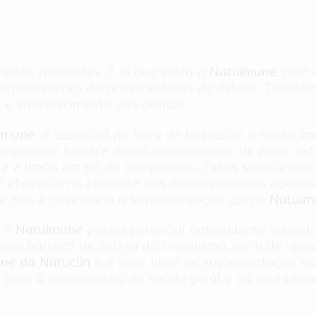
uitos nutrientes. É aí que entra o
Natuimune
, com 
ortalecimento do nosso sistema de defesa. Também 
 e envelhecimento das células.
imune
é essencial na hora de fortalecer a nossa imu
mposição fornece doses concentradas de zinco, extra
e e limão em pó da composição. Essas substâncias s
 eficiência no combate aos microrganismos nocivos p
or isso é necessária a suplementação com o
Natuim
, o
Natuimune
possui potencial antioxidante elevad
 uma barreira de defesa do organismo, além de ajuda
ne da Natuclin
é a dose ideal de suplementação nat
s para a manutenção da saúde geral e da imunidade.