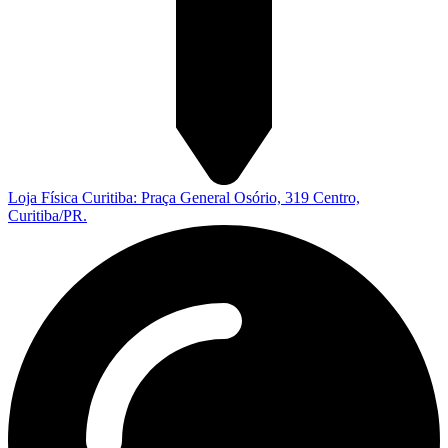
Loja Física Curitiba: Praça General Osório, 319 Centro,
Curitiba/PR.