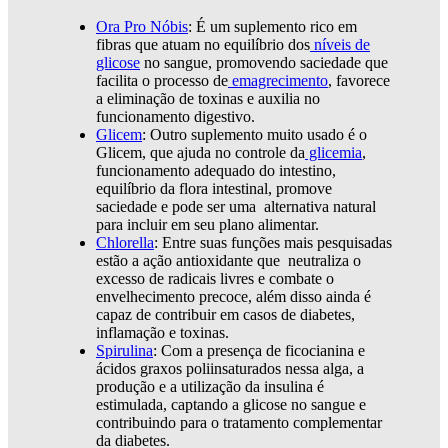
Ora Pro Nóbis
:
É um suplemento rico em
fibras que atuam no equilíbrio dos
níveis de
glicose
no sangue, promovendo saciedade que
facilita o processo de
emagrecimento
, favorece
a eliminação de toxinas e auxilia no
funcionamento digestivo.
Glicem
:
Outro suplemento muito usado é o
Glicem, que ajuda no controle da
glicemia
,
funcionamento adequado do intestino,
equilíbrio da flora intestinal, promove
saciedade e pode ser uma alternativa natural
para incluir em seu plano alimentar.
Chlorella
:
Entre suas funções mais pesquisadas
estão a ação antioxidante que neutraliza o
excesso de radicais livres e combate o
envelhecimento precoce, além disso ainda é
capaz de contribuir em casos de
diabetes,
inflamação e toxinas.
Spirulina
:
Com a presença de ficocianina e
ácidos graxos poliinsaturados nessa alga, a
produção e a utilização da insulina é
estimulada, captando a glicose no sangue e
contribuindo para o tratamento
complementar
da diabetes.