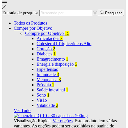
Entrada de pesquisa
Pesquisar
Todos os Produtos
Compre por Objetivo
Compre por Objetivo
15
Articulações
3
Colesterol | Triglicerídeos Alto
Coração
2
Diabetes
1
Emagrecimento
1
Energia e disposição
5
Hipertensão
Imunidade
3
Menopausa
3
Próstata
1
Saúde intestinal
1
Sono
1
Visão
Vitalidade
2
Ver Tudo
Visualização Rápida
Ver opções
Este produto tem várias
variantes. As opções podem ser escolhidas na página do