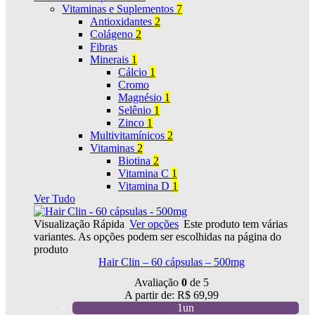
Vitaminas e Suplementos
7
Antioxidantes
2
Colágeno
2
Fibras
Minerais
1
Cálcio
1
Cromo
Magnésio
1
Selênio
1
Zinco
1
Multivitamínicos
2
Vitaminas
2
Biotina
2
Vitamina C
1
Vitamina D
1
Ver Tudo
Visualização Rápida
Ver opções
Este produto tem várias
variantes. As opções podem ser escolhidas na página do
produto
Hair Clin – 60 cápsulas – 500mg
Avaliação
0
de 5
A partir de:
R$
69,99
1un