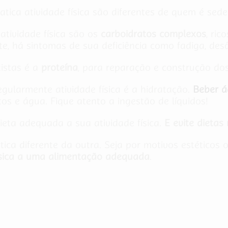
ica atividade física são diferentes de quem é sede
tividade física são os
carboidratos complexos
, ric
nte, há sintomas de sua deficiência como fadiga, des
tistas é a
proteína
, para reparação e construção do
gularmente atividade física é a hidratação.
Beber á
tos e água. Fique atento a ingestão de líquidos!
ieta adequada a sua atividade física.
E evite dietas
ca diferente da outra. Seja por motivos estéticos o
física a uma alimentação adequada
.