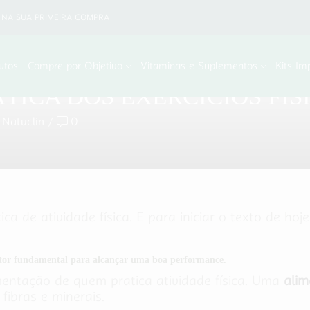
NA SUA PRIMEIRA COMPRA
utos
Compre por Objetivo
Vitaminas e Suplementos
Kits Im
TICA DOS EXERCÍCIOS FÍS
 Natuclin
/
0
a de atividade física. E para iniciar o texto de hoj
fator fundamental para alcançar uma boa performance.
entação de quem pratica atividade física. Uma
alim
 fibras e minerais.