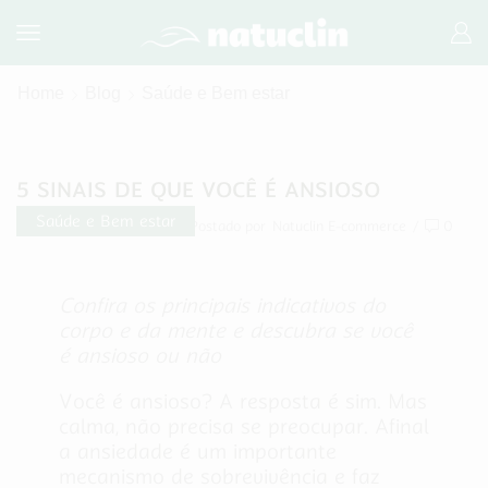
Home
Blog
Saúde e Bem estar
5 SINAIS DE QUE VOCÊ É ANSIOSO
Saúde e Bem estar
23 de maio de 2022
/
Postado por
Natuclin E-commerce
/
0
Confira os principais indicativos do
corpo e da mente e descubra se você
é ansioso ou não
Você é ansioso? A resposta é sim. Mas
calma, não precisa se preocupar. Afinal
a ansiedade é um importante
mecanismo de sobrevivência e faz