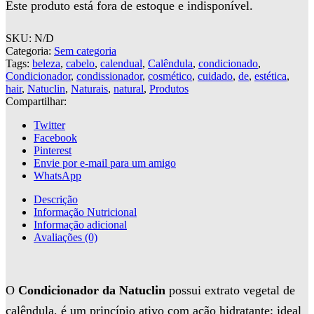
Este produto está fora de estoque e indisponível.
SKU:
N/D
Categoria:
Sem categoria
Tags:
beleza
,
cabelo
,
calendual
,
Calêndula
,
condicionado
,
Condicionador
,
condissionador
,
cosmético
,
cuidado
,
de
,
estética
,
hair
,
Natuclin
,
Naturais
,
natural
,
Produtos
Compartilhar:
Twitter
Facebook
Pinterest
Envie por e-mail para um amigo
WhatsApp
Descrição
Informação Nutricional
Informação adicional
Avaliações (0)
O
Condicionador da Natuclin
possui extrato vegetal de
calêndula, é um princípio ativo com ação hidratante; ideal