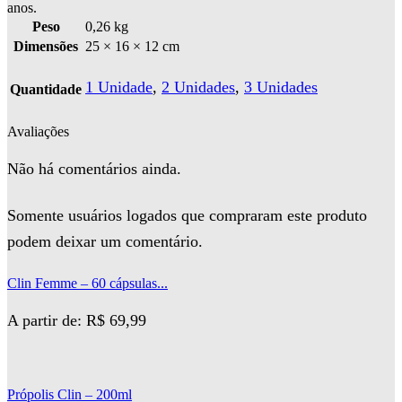
anos.
Peso
0,26 kg
Dimensões
25 × 16 × 12 cm
1 Unidade
,
2 Unidades
,
3 Unidades
Quantidade
Avaliações
Não há comentários ainda.
Somente usuários logados que compraram este produto
podem deixar um comentário.
Clin Femme – 60 cápsulas...
A partir de:
R$
69,99
Própolis Clin – 200ml