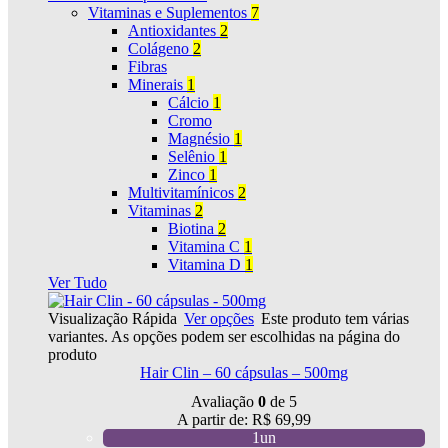
Vitaminas e Suplementos
7
Antioxidantes
2
Colágeno
2
Fibras
Minerais
1
Cálcio
1
Cromo
Magnésio
1
Selênio
1
Zinco
1
Multivitamínicos
2
Vitaminas
2
Biotina
2
Vitamina C
1
Vitamina D
1
Ver Tudo
Visualização Rápida
Ver opções
Este produto tem várias
variantes. As opções podem ser escolhidas na página do
produto
Hair Clin – 60 cápsulas – 500mg
Avaliação
0
de 5
A partir de:
R$
69,99
1un