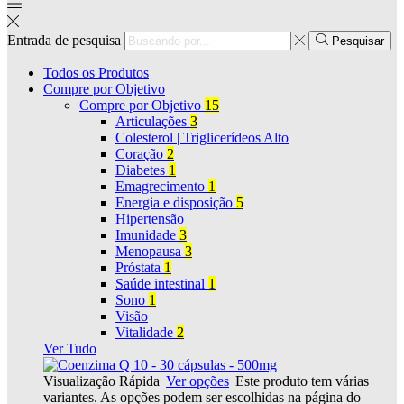
Entrada de pesquisa
Pesquisar
Todos os Produtos
Compre por Objetivo
Compre por Objetivo
15
Articulações
3
Colesterol | Triglicerídeos Alto
Coração
2
Diabetes
1
Emagrecimento
1
Energia e disposição
5
Hipertensão
Imunidade
3
Menopausa
3
Próstata
1
Saúde intestinal
1
Sono
1
Visão
Vitalidade
2
Ver Tudo
Visualização Rápida
Ver opções
Este produto tem várias
variantes. As opções podem ser escolhidas na página do