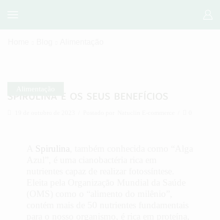
Home
Blog
Alimentação
Alimentação
SPIRULINA E OS SEUS BENEFÍCIOS
19 de outubro de 2023
/
Postado por
Natuclin E-commerce
/
0
A
Spirulina
, também conhecida como “Alga
Azul”, é uma cianobactéria rica em
nutrientes capaz de realizar fotossíntese.
Eleita pela Organização Mundial da Saúde
(OMS) como o “alimento do milênio”,
contém mais de 50 nutrientes fundamentais
para o nosso organismo, é rica em proteína,