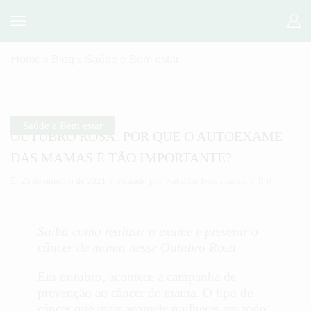
Home
Blog
Saúde e Bem estar
Saúde e Bem estar
OUTUBRO ROSA: POR QUE O AUTOEXAME
DAS MAMAS É TÃO IMPORTANTE?
25 de outubro de 2021
/
Postado por
Natuclin E-commerce
/
0
Saiba como realizar o exame e prevenir o
câncer de mama nesse Outubro Rosa
Em outubro, acontece a campanha de
prevenção ao câncer de mama. O tipo de
câncer que mais acomete mulheres em todo