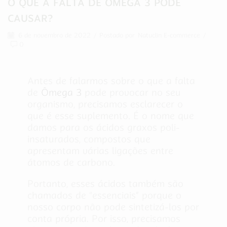
O QUE A FALTA DE ÔMEGA 3 PODE
CAUSAR?
6 de novembro de 2022
/
Postado por
Natuclin E-commerce
/
0
Antes de falarmos sobre o que a falta
de
Ômega 3
pode provocar no seu
organismo, precisamos esclarecer o
que é esse suplemento. É o nome que
damos para os ácidos graxos poli-
insaturados, compostos que
apresentam várias ligações entre
átomos de carbono.
Portanto, esses ácidos também são
chamados de “essenciais” porque o
nosso corpo não pode sintetizá-los por
conta própria. Por isso, precisamos