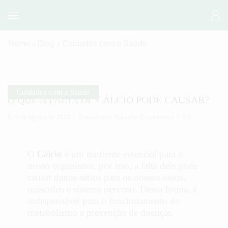
Home
Blog
Cuidados com a Saúde
Cuidados com a Saúde
O QUE A FALTA DE CÁLCIO PODE CAUSAR?
8 de agosto de 2023
/
Postado por
Natuclin E-commerce
/
0
O
Cálcio
é um nutriente essencial para o
nosso organismo, por isso, a falta dele pode
causar danos sérios para os nossos ossos,
músculos e sistema nervoso. Dessa forma, é
indispensável para o funcionamento do
metabolismo e prevenção de doenças.