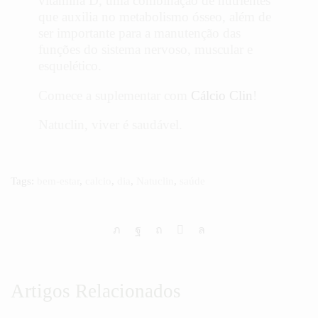
vitamina D, uma combinação de nutrientes
que auxilia no metabolismo ósseo, além de
ser importante para a manutenção das
funções do sistema nervoso, muscular e
esquelético.
Comece a suplementar com
Cálcio Clin
!
Natuclin, viver é saudável.
Tags:
bem-estar
,
calcio
,
dia
,
Natuclin
,
saúde
Artigos Relacionados