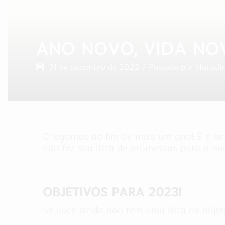
ANO NOVO, VIDA NO
31 de dezembro de 2022
/
Postado por
Natucli
Chegamos ao fim de mais um ano! E é ne
não fez sua lista de promessas para o a
OBJETIVOS PARA 2023!
Se você ainda não tem uma lista de obje