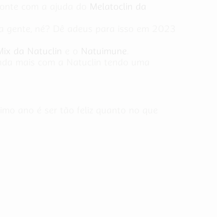
 conte com a ajuda do
Melatoclin da
o a gente, né? Dê adeus para isso em 2023
ix da Natuclin
e o
Natuimune
.
ainda mais com a Natuclin tendo uma
ximo ano é ser tão feliz quanto no que