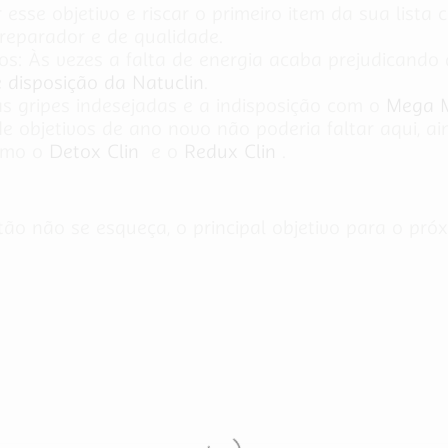
esse objetivo e riscar o primeiro item da sua lista
reparador e de qualidade.
etos: Às vezes a falta de energia acaba prejudicand
 disposição da Natuclin
.
 gripes indesejadas e a indisposição com o
Mega M
 de objetivos de ano novo não poderia faltar aqui, 
omo o
Detox Clin
e o
Redux Clin
.
ntão não se esqueça, o principal objetivo para o pró