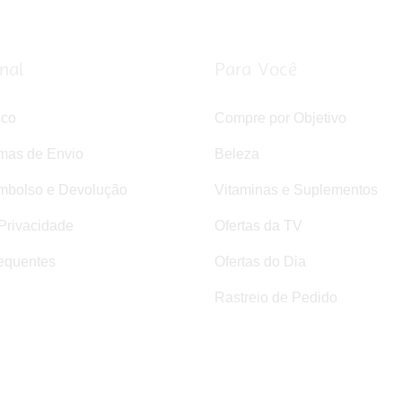
onal
Para Você
sco
Compre por Objetivo
rmas de Envio
Beleza
mbolso e Devolução
Vitaminas e Suplementos
 Privacidade
Ofertas da TV
equentes
Ofertas do Dia
Rastreio de Pedido