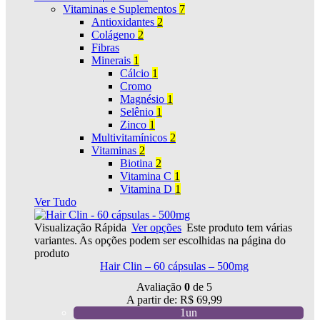
Vitaminas e Suplementos
7
Antioxidantes
2
Colágeno
2
Fibras
Minerais
1
Cálcio
1
Cromo
Magnésio
1
Selênio
1
Zinco
1
Multivitamínicos
2
Vitaminas
2
Biotina
2
Vitamina C
1
Vitamina D
1
Ver Tudo
Visualização Rápida
Ver opções
Este produto tem várias
variantes. As opções podem ser escolhidas na página do
produto
Hair Clin – 60 cápsulas – 500mg
Avaliação
0
de 5
A partir de:
R$
69,99
1un