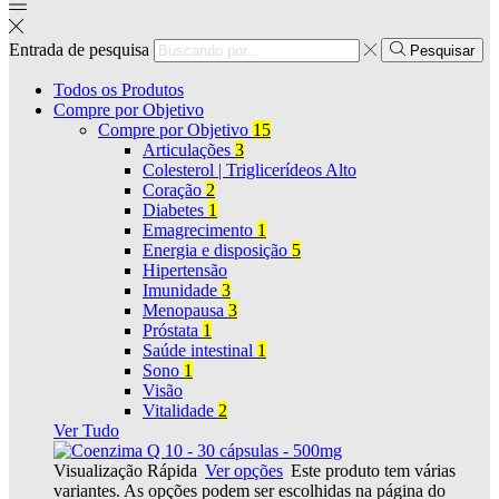
Entrada de pesquisa
Pesquisar
Todos os Produtos
Compre por Objetivo
Compre por Objetivo
15
Articulações
3
Colesterol | Triglicerídeos Alto
Coração
2
Diabetes
1
Emagrecimento
1
Energia e disposição
5
Hipertensão
Imunidade
3
Menopausa
3
Próstata
1
Saúde intestinal
1
Sono
1
Visão
Vitalidade
2
Ver Tudo
Visualização Rápida
Ver opções
Este produto tem várias
variantes. As opções podem ser escolhidas na página do