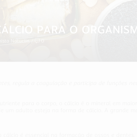
CÁLCIO PARA O ORGANIS
nista Natuclin
/
0
tes, regula a coagulação e participa de funções ne
triente para o corpo, o cálcio é o mineral em maio
 um adulto esteja na forma de cálcio. A grande mai
cálcio é essencial na formação de ossos e dentes.