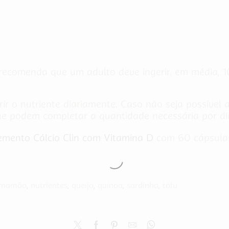
recomenda que um adulto deve ingerir, em média, 
ir o nutriente diariamente. Caso não seja possível 
ue podem completar a quantidade necessária por di
emento Cálcio Clin com Vitamina D
com 60 cápsulas 
mamão
,
nutrientes
,
queijo
,
quinoa
,
sardinha
,
tofu