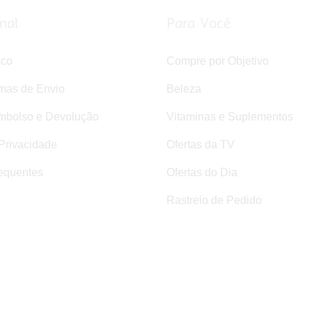
onal
Para Você
sco
Compre por Objetivo
rmas de Envio
Beleza
mbolso e Devolução
Vitaminas e Suplementos
 Privacidade
Ofertas da TV
equentes
Ofertas do Dia
Rastreio de Pedido