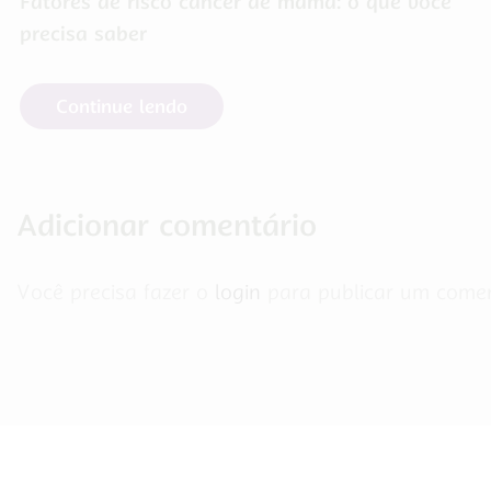
Fatores de risco câncer de mama: o que você
precisa saber
Continue lendo
Adicionar comentário
Você precisa fazer o
login
para publicar um comen