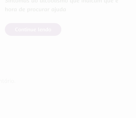
Sintomas do alcoolismo que indicam que é
hora de procurar ajuda
Continue lendo
tário.