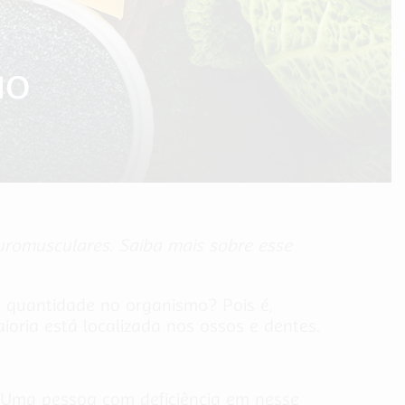
MO
uromusculares. Saiba mais sobre esse
r quantidade no organismo? Pois é,
oria está localizada nos ossos e dentes.
 Uma pessoa com deficiência em nesse