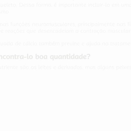
queleto.
Dessa forma, é importante incluir-lo em u
ismo
nas funções neuromusculares, principalmente nas fi
ove reações que desencadeiam a contração muscular
da de cálcio também previne e ajuda no tratament
encontra-lo boa quantidade?
nutriente são os leites e derivados, mas alguns pei