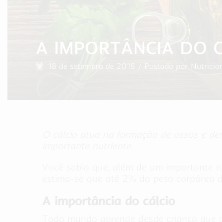
A IMPORTÂNCIA DO 
18 de setembro de 2018
/
Postado por
Nutricio
O cálcio atua na formação de ossos e den
importante nutriente.
Você sabia que, além de um importante nu
estima-se que até 2% do peso corpóreo de
A importância do cálcio
Todo mundo aprende desde criança que o 