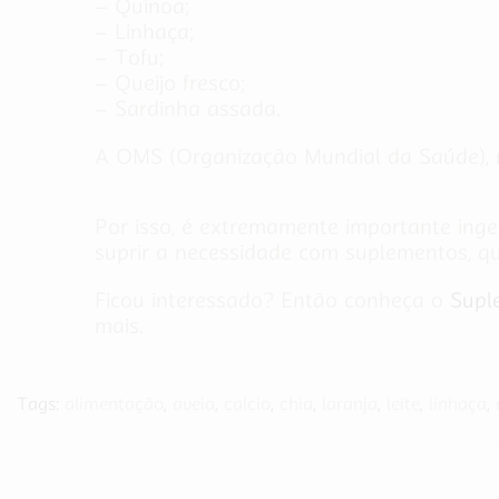
– Quinoa;
– Linhaça;
– Tofu;
– Queijo fresco;
– Sardinha assada.
A OMS (Organização Mundial da Saúde), 
Por isso, é extremamente importante inger
suprir a necessidade com suplementos, q
Ficou interessado? Então conheça o
Supl
mais.
Tags:
alimentação
,
aveia
,
calcio
,
chia
,
laranja
,
leite
,
linhaça
,