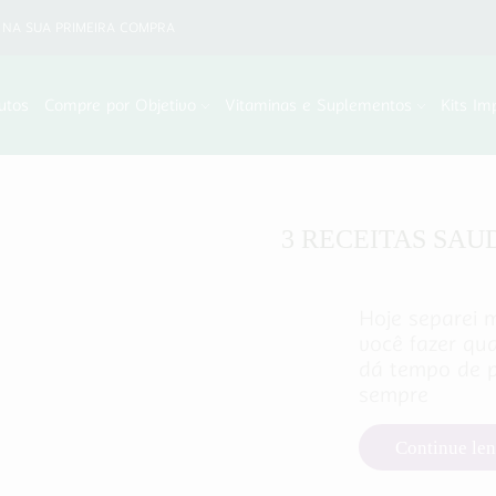
NA SUA PRIMEIRA COMPRA
utos
Compre por Objetivo
Vitaminas e Suplementos
Kits Im
3 RECEITAS SAU
Hoje separei 
você fazer qu
dá tempo de p
sempre
Continue le