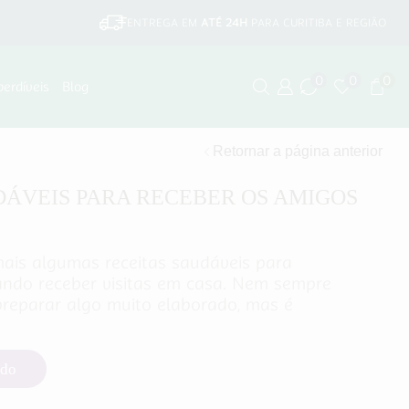
ENTREGA EM
ATÉ 24H
PARA CURITIBA E REGIÃO
0
0
0
perdíveis
Blog
Retornar a página anterior
DÁVEIS PARA RECEBER OS AMIGOS
mais algumas receitas saudáveis para
ando receber visitas em casa. Nem sempre
reparar algo muito elaborado, mas é
ndo