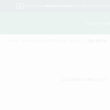
USE O CUPOM
#PRIMEIRACOMPRA
PARA 10% DE DESCONTO 
Todos os Prod
Home
Publicações identificadas "quiche"
Tag: quiche
Receitas salgadas