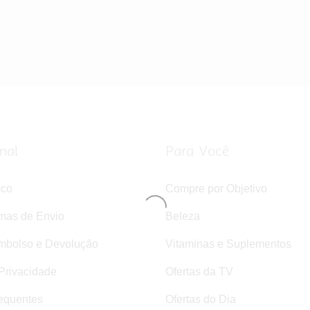
onal
Para Você
sco
Compre por Objetivo
rmas de Envio
Beleza
mbolso e Devolução
Vitaminas e Suplementos
 Privacidade
Ofertas da TV
equentes
Ofertas do Dia