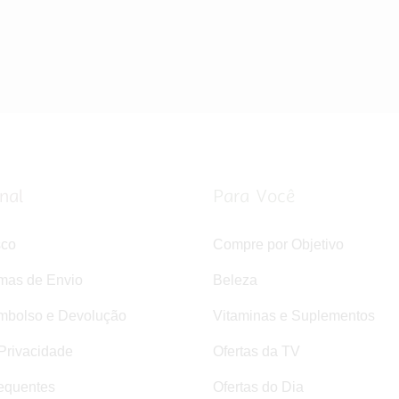
onal
Para Você
sco
Compre por Objetivo
rmas de Envio
Beleza
mbolso e Devolução
Vitaminas e Suplementos
 Privacidade
Ofertas da TV
equentes
Ofertas do Dia