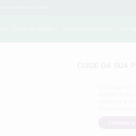
NA SUA PRIMEIRA COMPRA
utos
Compre por Objetivo
Vitaminas e Suplementos
Kits Im
CUIDE DA SUA 
O Colágeno Ve
peptídeos bio
melhorar a qua
envelheciment
Continue l