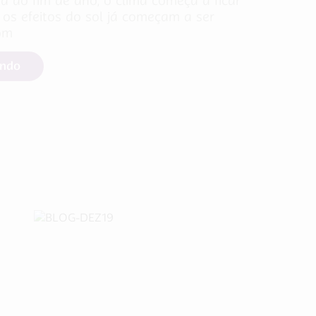
 do fim de ano, o clima começa a ficar
 os efeitos do sol já começam a ser
om
endo