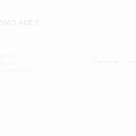
COMO AGE E
riente
cas no
 é produção
Alimentação