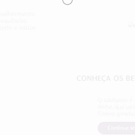
nvelhecimento
sequências
erto e outras
Cuidados com a Saúde
CONHEÇA OS BE
O colágeno é 
nome, que vem
Genno (produçã
Continue l