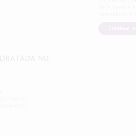
Com a chegada
mais quente e
percebidos. C
Continue l
HIDRATADA NO
 é
ito quente,
Cuidados com a Saúde
evido essa