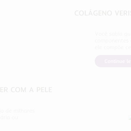
COLÁGENO VERIS
Você sabia qu
componentes e
ele compõe ce
Continue l
ER COM A PELE
jo de milhares
tária ou
Cuidados com a Saúde