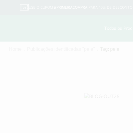
USE O CUPOM
#PRIMEIRACOMPRA
PARA 10% DE DESCONTO 
Todos os Prod
Home
Publicações identificadas "pele"
Tag: pele
Cuidados com a Saúde