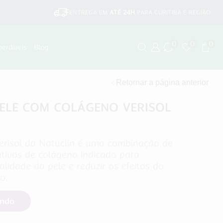
ENTREGA EM
ATÉ 24H
PARA CURITIBA E REGIÃO
0
0
0
perdíveis
Blog
Retornar a página anterior
PELE COM COLÁGENO VERISOL
risol da Natuclin é uma combinação de
ativos de colágeno indicado para
lidade da pele e reduzir os efeitos do
o.
endo