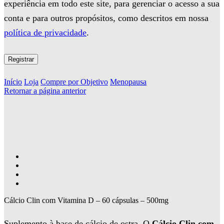
experiência em todo este site, para gerenciar o acesso a sua
conta e para outros propósitos, como descritos em nossa
política de privacidade
.
Registrar
Início
Loja
Compre por Objetivo
Menopausa
Retornar a página anterior
Cálcio Clin com Vitamina D – 60 cápsulas – 500mg
Suplemento à base de cálcio de ostra. O
Cálcio Clin com