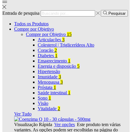
Entrada de pesquisa
Pesquisar
Todos os Produtos
Compre por Objetivo
Compre por Objetivo
15
Articulações
3
Colesterol | Triglicerídeos Alto
Coração
2
Diabetes
1
Emagrecimento
1
Energia e disposição
5
Hipertensão
Imunidade
3
Menopausa
3
Próstata
1
Saúde intestinal
1
Sono
1
Visão
Vitalidade
2
Ver Tudo
Visualização Rápida
Ver opções
Este produto tem várias
variantes. As opções podem ser escolhidas na página do