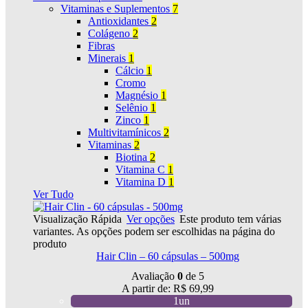
Vitaminas e Suplementos
7
Antioxidantes
2
Colágeno
2
Fibras
Minerais
1
Cálcio
1
Cromo
Magnésio
1
Selênio
1
Zinco
1
Multivitamínicos
2
Vitaminas
2
Biotina
2
Vitamina C
1
Vitamina D
1
Ver Tudo
Visualização Rápida
Ver opções
Este produto tem várias
variantes. As opções podem ser escolhidas na página do
produto
Hair Clin – 60 cápsulas – 500mg
Avaliação
0
de 5
A partir de:
R$
69,99
1un