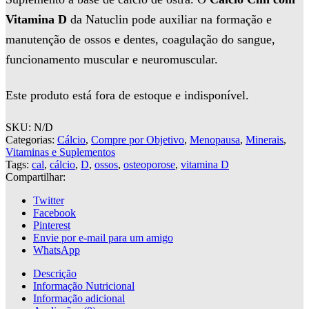
Vitamina D
da Natuclin pode auxiliar na formação e
manutenção de ossos e dentes, coagulação do sangue,
funcionamento muscular e neuromuscular.
Este produto está fora de estoque e indisponível.
SKU:
N/D
Categorias:
Cálcio
,
Compre por Objetivo
,
Menopausa
,
Minerais
,
Vitaminas e Suplementos
Tags:
cal
,
cálcio
,
D
,
ossos
,
osteoporose
,
vitamina D
Compartilhar:
Twitter
Facebook
Pinterest
Envie por e-mail para um amigo
WhatsApp
Descrição
Informação Nutricional
Informação adicional