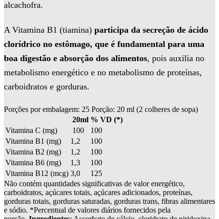
alcachofra.
A Vitamina B1 (tiamina)
participa da secreção de ácido
clorídrico no estômago, que é fundamental para uma
boa digestão e absorção dos alimentos
, pois auxilia no
metabolismo energético e no metabolismo de proteínas,
carboidratos e gorduras.
Porções por embalagem: 25 Porção: 20 ml (2 colheres de sopa)
20ml
% VD (*)
Vitamina C (mg)
100
100
Vitamina B1 (mg)
1,2
100
Vitamina B2 (mg)
1,2
100
Vitamina B6 (mg)
1,3
100
Vitamina B12 (mcg)
3,0
125
Não contém quantidades significativas de valor energético,
carboidratos, açúcares totais, açúcares adicionados, proteínas,
gorduras totais, gorduras saturadas, gorduras trans, fibras alimentares
e sódio. *Percentual de valores diários fornecidos pela
porção.
Ingredientes
: Ascorbato de cálcio, cloridrato de piridoxina,