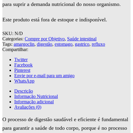
para suprir a demanda nutricional do nosso organismo.
Este produto está fora de estoque e indisponível.
SKU:
N/D
Categorias:
Compre por Objetivo
,
Saúde intestinal
Tags:
amargoclin
,
digestão
,
estomago
,
gastrico
,
refluxo
Compartilhar:
Twitter
Facebook
Pinterest
Envie por e-mail para um amigo
WhatsApp
Descrição
Informação Nutricional
Informação adicional
Avaliações (0)
O processo de digestão saudável e eficiente é fundamental
para garantir a saúde de todo corpo, porque é no processo