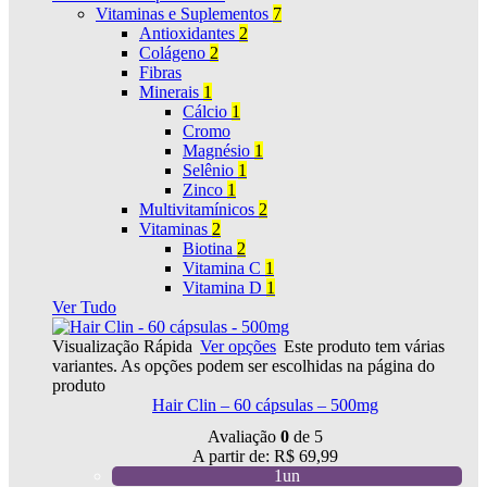
Vitaminas e Suplementos
7
Antioxidantes
2
Colágeno
2
Fibras
Minerais
1
Cálcio
1
Cromo
Magnésio
1
Selênio
1
Zinco
1
Multivitamínicos
2
Vitaminas
2
Biotina
2
Vitamina C
1
Vitamina D
1
Ver Tudo
Visualização Rápida
Ver opções
Este produto tem várias
variantes. As opções podem ser escolhidas na página do
produto
Hair Clin – 60 cápsulas – 500mg
Avaliação
0
de 5
A partir de:
R$
69,99
1un