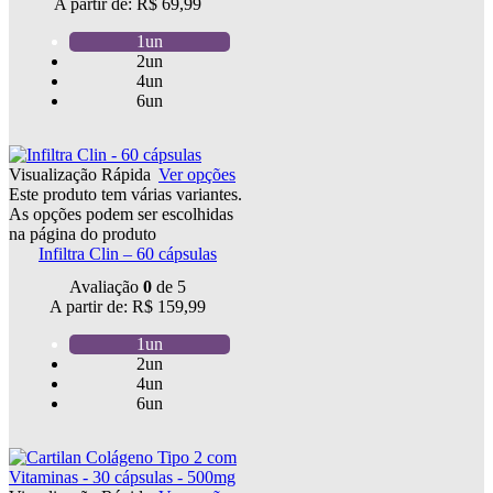
A partir de:
R$
69,99
1un
2un
4un
6un
Visualização Rápida
Ver opções
Este produto tem várias variantes.
As opções podem ser escolhidas
na página do produto
Infiltra Clin – 60 cápsulas
Avaliação
0
de 5
A partir de:
R$
159,99
1un
2un
4un
6un