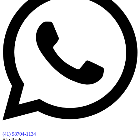
(41) 98704-1134
São Paulo