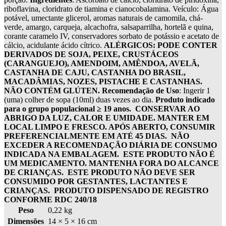
riboflavina, cloridrato de tiamina e cianocobalamina. Veículo: Água
potável, umectante glicerol, aromas naturais de camomila, chá-
verde, amargo, carqueja, alcachofra, salsaparrilha, hortelã e quina,
corante caramelo IV, conservadores sorbato de potássio e acetato de
cálcio, acidulante ácido cítrico.
ALÉRGICOS: PODE CONTER
DERIVADOS DE SOJA, PEIXE, CRUSTÁCEOS
(CARANGUEJO), AMENDOIM, AMÊNDOA, AVELÃ,
CASTANHA DE CAJU, CASTANHA DO BRASIL,
MACADÂMIAS, NOZES, PISTACHE E CASTANHAS.
NÃO CONTÉM GLÚTEN.
Recomendação de Uso
: Ingerir 1
(uma) colher de sopa (10ml) duas vezes ao dia.
Produto indicado
para o grupo populacional ≥ 19 anos.
CONSERVAR AO
ABRIGO DA LUZ, CALOR E UMIDADE. MANTER EM
LOCAL LIMPO E FRESCO. APÓS ABERTO, CONSUMIR
PREFERENCIALMENTE EM ATÉ 45 DIAS.
NÃO
EXCEDER A RECOMENDAÇÃO DIÁRIA DE CONSUMO
INDICADA NA EMBALAGEM.
ESTE PRODUTO NÃO É
UM MEDICAMENTO. MANTENHA FORA DO ALCANCE
DE CRIANÇAS.
ESTE PRODUTO NÃO DEVE SER
CONSUMIDO POR GESTANTES, LACTANTES E
CRIANÇAS.
PRODUTO DISPENSADO DE REGISTRO
CONFORME RDC 240/18
Peso
0,22 kg
Dimensões
14 × 5 × 16 cm