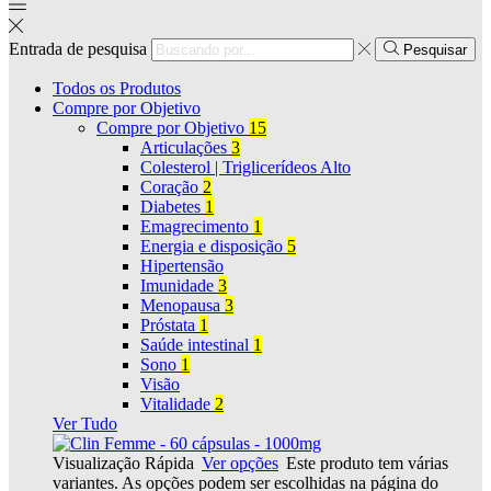
Entrada de pesquisa
Pesquisar
Todos os Produtos
Compre por Objetivo
Compre por Objetivo
15
Articulações
3
Colesterol | Triglicerídeos Alto
Coração
2
Diabetes
1
Emagrecimento
1
Energia e disposição
5
Hipertensão
Imunidade
3
Menopausa
3
Próstata
1
Saúde intestinal
1
Sono
1
Visão
Vitalidade
2
Ver Tudo
Visualização Rápida
Ver opções
Este produto tem várias
variantes. As opções podem ser escolhidas na página do