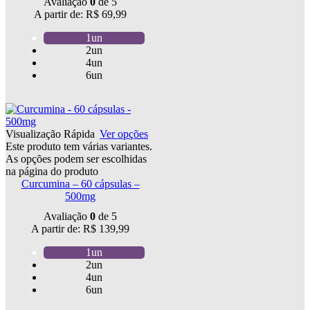
Avaliação
0
de 5
A partir de:
R$
69,99
1un
2un
4un
6un
Visualização Rápida
Ver opções
Este produto tem várias variantes.
As opções podem ser escolhidas
na página do produto
Curcumina – 60 cápsulas –
500mg
Avaliação
0
de 5
A partir de:
R$
139,99
1un
2un
4un
6un