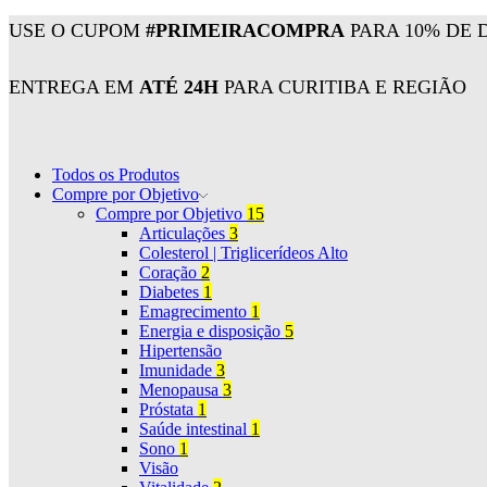
USE O CUPOM
#PRIMEIRACOMPRA
PARA 10% DE 
ENTREGA EM
ATÉ 24H
PARA CURITIBA E REGIÃO
Todos os Produtos
Compre por Objetivo
Compre por Objetivo
15
Articulações
3
Colesterol | Triglicerídeos Alto
Coração
2
Diabetes
1
Emagrecimento
1
Energia e disposição
5
Hipertensão
Imunidade
3
Menopausa
3
Próstata
1
Saúde intestinal
1
Sono
1
Visão