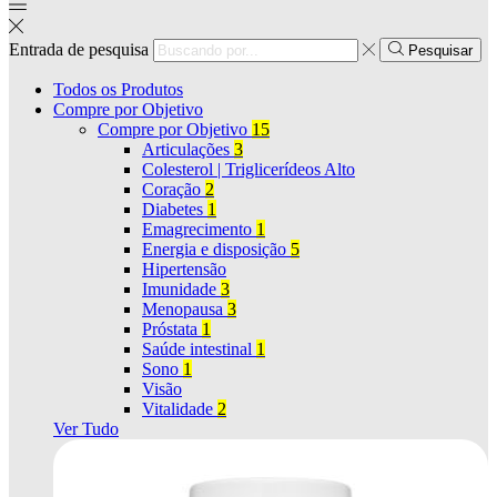
Entrada de pesquisa
Pesquisar
Todos os Produtos
Compre por Objetivo
Compre por Objetivo
15
Articulações
3
Colesterol | Triglicerídeos Alto
Coração
2
Diabetes
1
Emagrecimento
1
Energia e disposição
5
Hipertensão
Imunidade
3
Menopausa
3
Próstata
1
Saúde intestinal
1
Sono
1
Visão
Vitalidade
2
Ver Tudo