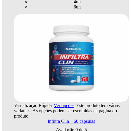
4un
6un
Visualização Rápida
Ver opções
Este produto tem várias
variantes. As opções podem ser escolhidas na página do
produto
Infiltra Clin – 60 cápsulas
Avaliação
0
de 5