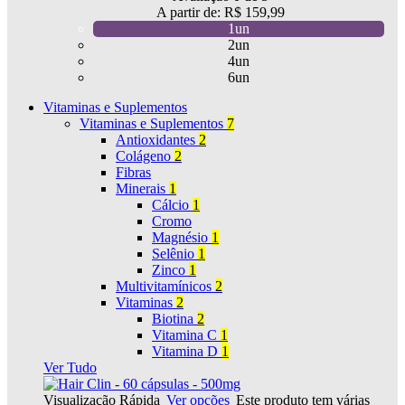
A partir de:
R$
159,99
1un
2un
4un
6un
Vitaminas e Suplementos
Vitaminas e Suplementos
7
Antioxidantes
2
Colágeno
2
Fibras
Minerais
1
Cálcio
1
Cromo
Magnésio
1
Selênio
1
Zinco
1
Multivitamínicos
2
Vitaminas
2
Biotina
2
Vitamina C
1
Vitamina D
1
Ver Tudo
Visualização Rápida
Ver opções
Este produto tem várias