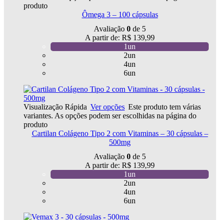
produto
Ômega 3 – 100 cápsulas
Avaliação
0
de 5
A partir de:
R$
139,99
1un
2un
4un
6un
Visualização Rápida
Ver opções
Este produto tem várias
variantes. As opções podem ser escolhidas na página do
produto
Cartilan Colágeno Tipo 2 com Vitaminas – 30 cápsulas –
500mg
Avaliação
0
de 5
A partir de:
R$
139,99
1un
2un
4un
6un