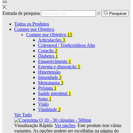
Entrada de pesquisa
Pesquisar
Todos os Produtos
Compre por Objetivo
Compre por Objetivo
15
Articulações
3
Colesterol | Triglicerídeos Alto
Coração
2
Diabetes
1
Emagrecimento
1
Energia e disposição
5
Hipertensão
Imunidade
3
Menopausa
3
Próstata
1
Saúde intestinal
1
Sono
1
Visão
Vitalidade
2
Ver Tudo
Visualização Rápida
Ver opções
Este produto tem várias
variantes. As opções podem ser escolhidas na página do