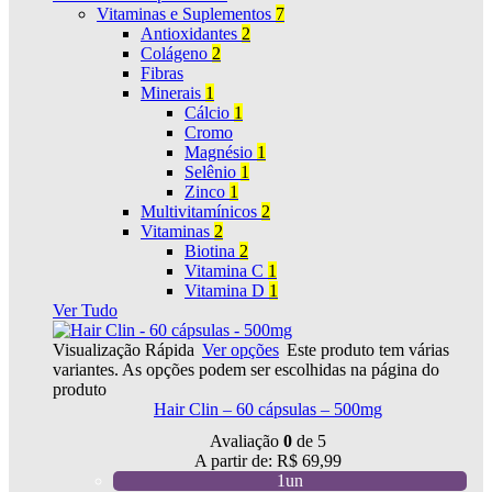
Vitaminas e Suplementos
7
Antioxidantes
2
Colágeno
2
Fibras
Minerais
1
Cálcio
1
Cromo
Magnésio
1
Selênio
1
Zinco
1
Multivitamínicos
2
Vitaminas
2
Biotina
2
Vitamina C
1
Vitamina D
1
Ver Tudo
Visualização Rápida
Ver opções
Este produto tem várias
variantes. As opções podem ser escolhidas na página do
produto
Hair Clin – 60 cápsulas – 500mg
Avaliação
0
de 5
A partir de:
R$
69,99
1un