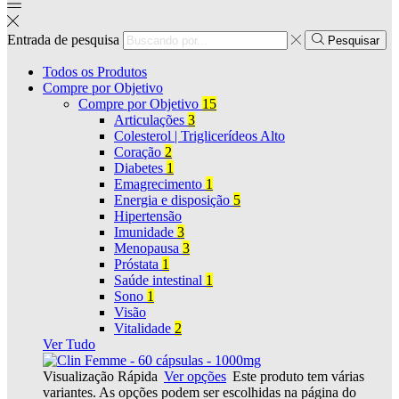
Entrada de pesquisa
Pesquisar
Todos os Produtos
Compre por Objetivo
Compre por Objetivo
15
Articulações
3
Colesterol | Triglicerídeos Alto
Coração
2
Diabetes
1
Emagrecimento
1
Energia e disposição
5
Hipertensão
Imunidade
3
Menopausa
3
Próstata
1
Saúde intestinal
1
Sono
1
Visão
Vitalidade
2
Ver Tudo
Visualização Rápida
Ver opções
Este produto tem várias
variantes. As opções podem ser escolhidas na página do