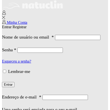
Minha Conta
Entrar
Registrar
Nome de usuário ou email
*
Senha
*
Esqueceu a senha?
Lembrar-me
Entrar
Endereço de e-mail
*
Uma senha será enviada para o seu e-mail.