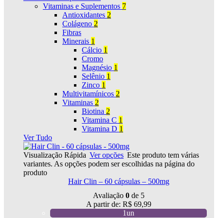
Vitaminas e Suplementos
7
Antioxidantes
2
Colágeno
2
Fibras
Minerais
1
Cálcio
1
Cromo
Magnésio
1
Selênio
1
Zinco
1
Multivitamínicos
2
Vitaminas
2
Biotina
2
Vitamina C
1
Vitamina D
1
Ver Tudo
Visualização Rápida
Ver opções
Este produto tem várias
variantes. As opções podem ser escolhidas na página do
produto
Hair Clin – 60 cápsulas – 500mg
Avaliação
0
de 5
A partir de:
R$
69,99
1un