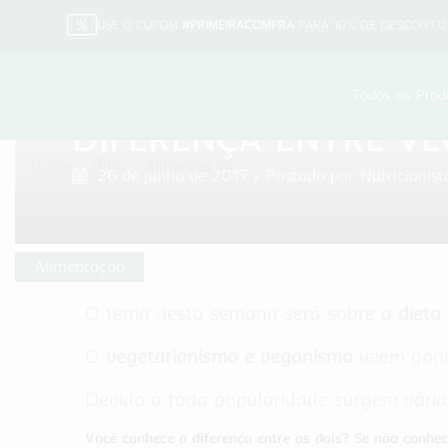
USE O CUPOM
#PRIMEIRACOMPRA
PARA 10% DE DESCONTO 
Todos os Prod
DIFERENÇA ENTRE V
Home
Blog
Alimentação
26 de junho de 2017
/
Postado por
Nutricionist
Alimentação
O tema desta semana será sobre a
dieta
O
vegetarianismo e veganismo
veem ganha
Devido a toda popularidade surgem vária
Você conhece a diferença entre os dois? Se não conhece