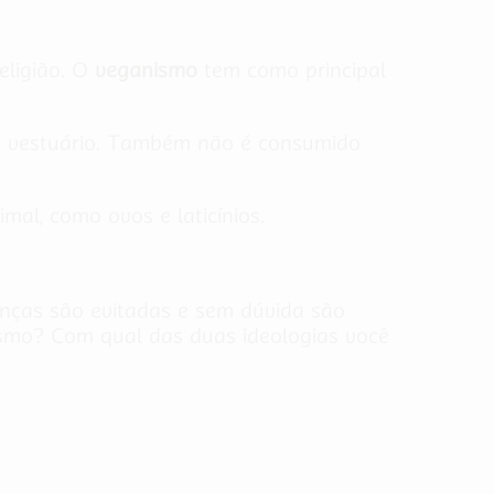
eligião. O
veganismo
tem como principal
do o vestuário. Também não é consumido
al, como ovos e laticínios.
nças são evitadas e sem dúvida são
ismo? Com qual das duas ideologias você