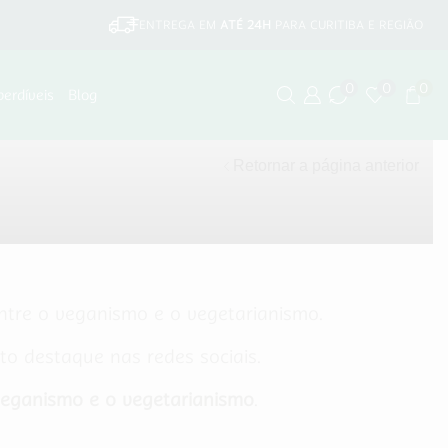
ENTREGA EM
ATÉ 24H
PARA CURITIBA E REGIÃO
0
0
0
perdíveis
Blog
Retornar a página anterior
entre o veganismo e o vegetarianismo.
 destaque nas redes sociais.
 veganismo e o vegetarianismo
.