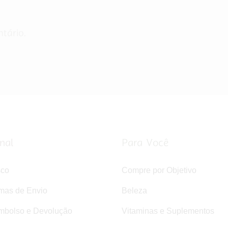
tário.
onal
Para Você
sco
Compre por Objetivo
rmas de Envio
Beleza
mbolso e Devolução
Vitaminas e Suplementos