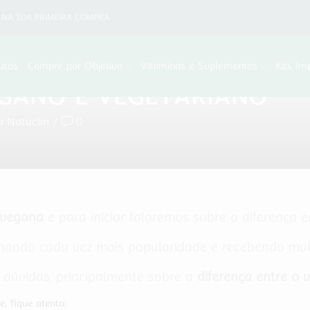
NA SUA PRIMEIRA COMPRA
utos
Compre por Objetivo
Vitaminas e Suplementos
Kits Im
EGANO E VEGETARIANO
a Natuclin
/
0
 vegana
e para iniciar falaremos sobre a diferença 
ndo cada vez mais popularidade e recebendo muito
 dúvidas, principalmente sobre a
diferença entre o
, fique atento: