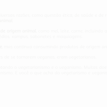
versas razões, como questão ética, de saúde e de r
animal
.
de origem animal
, como mel, leite, carne, incluin
édios, xampus, sabonetes e maquiagens.
e
, mas continua consumindo produtos de origem anim
es de se tornarem veganas, eram vegetarianos.
tando o vegetarianismo e o veganismo. Muitas doe
anismo. E você o que acha do vegetarismo e vegan