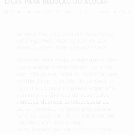
DICAS PARA REDUÇÃO DO AÇÚCAR
26 de outubro de 2018
/
Postado por
Nutricionista Natuclin
/
0
Se você não vive sem um docinho ou
está ingerindo mais açúcar do que
deveria, essas dicas são para você.
Antes de mais nada, é importante dizer
que o açúcar é uma caloria vazia, ou
seja, não possui nenhum nutriente que
contribui com a saúde. Na verdade, o
açúcar é viciante, inflama o organismo,
aumenta as chances de desenvolver
diabetes
,
doenças cardiovasculares
,
causa aumento de peso, prejudica as
funções cerebrais, altera a microbiota
intestinal e muitas outras
complicações que causam desordem