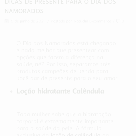
DICAS DE PRESENTE PARA O DIA DOS
NAMORADOS
9 de junho de 2021
/
Postado por
Natuclin E-commerce
/
0
O Dia dos Namorados está chegando
e nada melhor que presentear com
opções que fazem a diferença na
saúde, né? Por isso, separamos três
produtos campeões de venda para
você dar de presente para o seu amor.
Loção hidratante Calêndula
Toda mulher sabe que a hidratação
corporal é extremamente importante
para a saúde da pele. A fórmula
exclusiva da
loção de calêndula
da