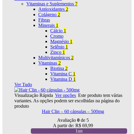
Vitaminas e Suplementos
7
Antioxidantes
2
Colágeno
2
Fibras
Minerais
1
Cálcio
1
Cromo
Magnésio
1
Selênio
1
Zinco
1
Multivitamínicos
2
Vitaminas
2
Biotina
2
Vitamina C
1
Vitamina D
1
Ver Tudo
Visualização Rápida
Ver opções
Este produto tem várias
variantes. As opções podem ser escolhidas na página do
produto
Hair Clin – 60 cápsulas – 500mg
Avaliação
0
de 5
A partir de:
R$
69,99
1un