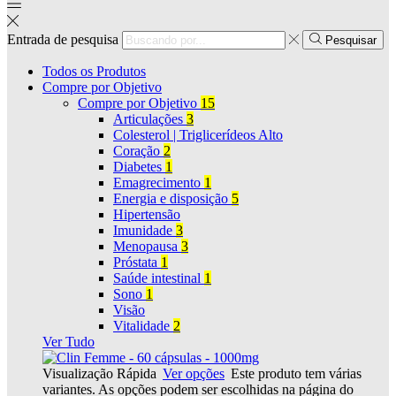
Entrada de pesquisa
Pesquisar
Todos os Produtos
Compre por Objetivo
Compre por Objetivo
15
Articulações
3
Colesterol | Triglicerídeos Alto
Coração
2
Diabetes
1
Emagrecimento
1
Energia e disposição
5
Hipertensão
Imunidade
3
Menopausa
3
Próstata
1
Saúde intestinal
1
Sono
1
Visão
Vitalidade
2
Ver Tudo
Visualização Rápida
Ver opções
Este produto tem várias
variantes. As opções podem ser escolhidas na página do