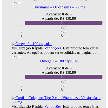
produto
Curcumina – 60 cápsulas – 500mg
Avaliação
0
de 5
A partir de:
R$
139,99
1un
2un
4un
6un
Visualização Rápida
Ver opções
Este produto tem várias
variantes. As opções podem ser escolhidas na página do
produto
Ômega 3 – 100 cápsulas
Avaliação
0
de 5
A partir de:
R$
139,99
1un
2un
4un
6un
Visualização Rápida
Ver opções
Este produto tem várias