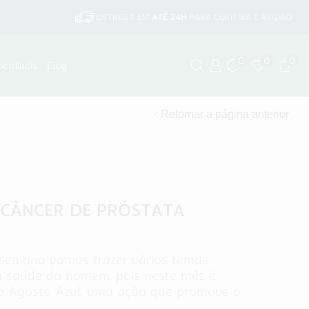
ENTREGA EM
ATÉ 24H
PARA CURITIBA E REGIÃO
0
0
0
perdíveis
Blog
Retornar a página anterior
CÂNCER DE PRÓSTATA
semana vamos trazer vários temas
à saúde do homem, pois neste mês é
 Agosto Azul, uma ação que promove o