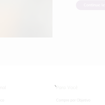
Continue l
onal
Para Você
sco
Compre por Objetivo