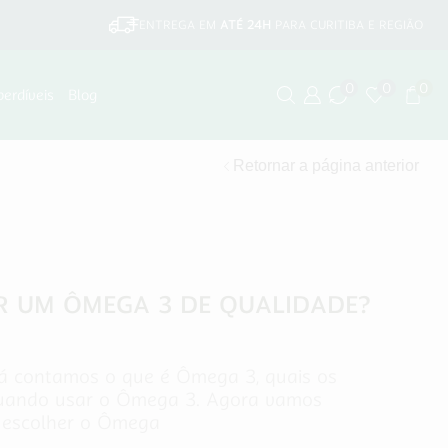
ENTREGA EM
ATÉ 24H
PARA CURITIBA E REGIÃO
0
0
0
perdíveis
Blog
Retornar a página anterior
 UM ÔMEGA 3 DE QUALIDADE?
já contamos o que é Ômega 3, quais os
quando usar o Ômega 3. Agora vamos
 escolher o Ômega