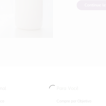
Continue l
onal
Para Você
sco
Compre por Objetivo