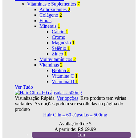
Vitaminas e Suplementos
7
Antioxidantes
2
Colágeno
2
Fibras
Minerais
1
Cálcio
1
Cromo
Magnésio
1
Selênio
1
Zinco
1
Multivitamínicos
2
Vitaminas
2
Biotina
2
Vitamina C
1
Vitamina D
1
Ver Tudo
Visualização Rápida
Ver opções
Este produto tem várias
variantes. As opções podem ser escolhidas na página do
produto
Hair Clin – 60 cápsulas – 500mg
Avaliação
0
de 5
A partir de:
R$
69,99
1un