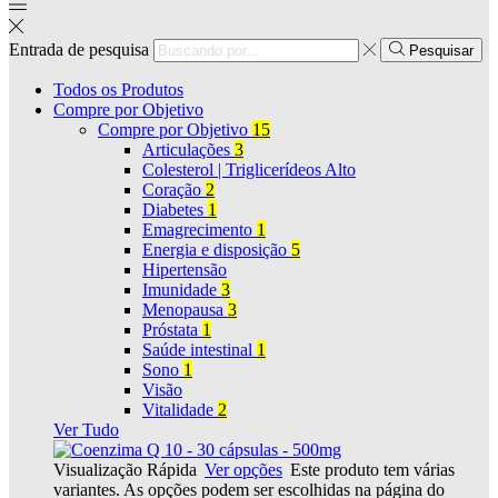
Entrada de pesquisa
Pesquisar
Todos os Produtos
Compre por Objetivo
Compre por Objetivo
15
Articulações
3
Colesterol | Triglicerídeos Alto
Coração
2
Diabetes
1
Emagrecimento
1
Energia e disposição
5
Hipertensão
Imunidade
3
Menopausa
3
Próstata
1
Saúde intestinal
1
Sono
1
Visão
Vitalidade
2
Ver Tudo
Visualização Rápida
Ver opções
Este produto tem várias
variantes. As opções podem ser escolhidas na página do