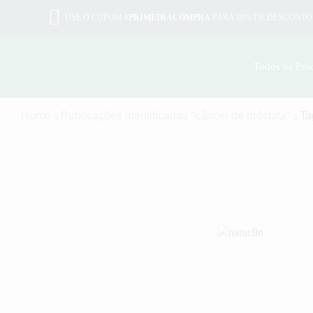
USE O CUPOM
#PRIMEIRACOMPRA
PARA 10% DE DESCONTO
Todos os Pro
Home
Publicações identificadas "câncer de próstata"
Ta
Alimentação