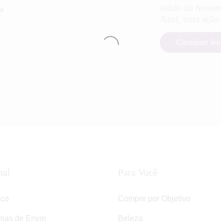
saúde do homem
Azul, uma ação
Continue le
nal
Para Você
sco
Compre por Objetivo
rmas de Envio
Beleza