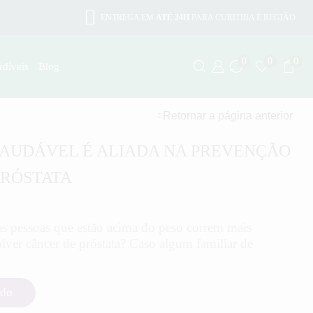
ENTREGA EM
ATÉ 24H
PARA CURITIBA E REGIÃO
0
0
0
rdíveis
Blog
Retornar a página anterior
AUDÁVEL É ALIADA NA PREVENÇÃO
PRÓSTATA
as pessoas que estão acima do peso correm mais
lver câncer de próstata? Caso algum familiar de
ndo