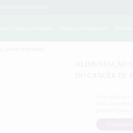
 NA SUA PRIMEIRA COMPRA
dutos
Compre por Objetivo
Vitaminas e Suplementos
Kits Impe
g: câncer de próstata
ALIMENTAÇÃO S
DO CANCÊR DE 
Você sabia que 
risco de desenvo
primeiro grau já
Continue le