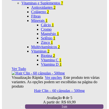
Vitaminas e Suplementos
7
Antioxidantes
2
Colágeno
2
Fibras
Minerais
1
Cálcio
1
Cromo
Magnésio
1
Selênio
1
Zinco
1
Multivitamínicos
2
Vitaminas
2
Biotina
2
Vitamina C
1
Vitamina D
1
Ver Tudo
Visualização Rápida
Ver opções
Este produto tem várias
variantes. As opções podem ser escolhidas na página do
produto
Hair Clin – 60 cápsulas – 500mg
Avaliação
0
de 5
A partir de:
R$
69,99
1un