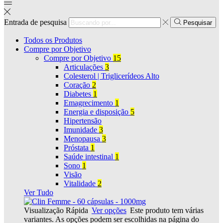
Entrada de pesquisa
Pesquisar
Todos os Produtos
Compre por Objetivo
Compre por Objetivo
15
Articulações
3
Colesterol | Triglicerídeos Alto
Coração
2
Diabetes
1
Emagrecimento
1
Energia e disposição
5
Hipertensão
Imunidade
3
Menopausa
3
Próstata
1
Saúde intestinal
1
Sono
1
Visão
Vitalidade
2
Ver Tudo
Visualização Rápida
Ver opções
Este produto tem várias
variantes. As opções podem ser escolhidas na página do