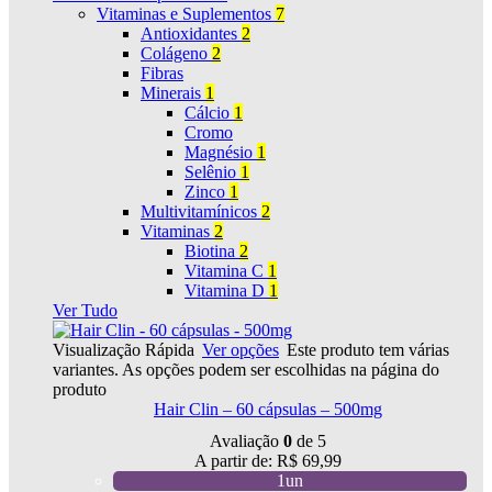
Vitaminas e Suplementos
7
Antioxidantes
2
Colágeno
2
Fibras
Minerais
1
Cálcio
1
Cromo
Magnésio
1
Selênio
1
Zinco
1
Multivitamínicos
2
Vitaminas
2
Biotina
2
Vitamina C
1
Vitamina D
1
Ver Tudo
Visualização Rápida
Ver opções
Este produto tem várias
variantes. As opções podem ser escolhidas na página do
produto
Hair Clin – 60 cápsulas – 500mg
Avaliação
0
de 5
A partir de:
R$
69,99
1un