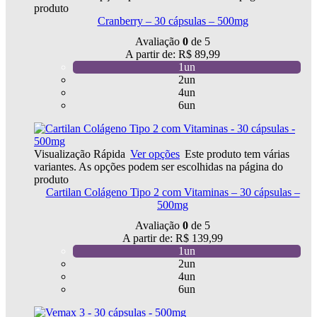
produto
Cranberry – 30 cápsulas – 500mg
Avaliação
0
de 5
A partir de:
R$
89,99
1un
2un
4un
6un
Visualização Rápida
Ver opções
Este produto tem várias
variantes. As opções podem ser escolhidas na página do
produto
Cartilan Colágeno Tipo 2 com Vitaminas – 30 cápsulas –
500mg
Avaliação
0
de 5
A partir de:
R$
139,99
1un
2un
4un
6un