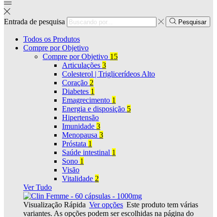
Entrada de pesquisa
Pesquisar
Todos os Produtos
Compre por Objetivo
Compre por Objetivo
15
Articulações
3
Colesterol | Triglicerídeos Alto
Coração
2
Diabetes
1
Emagrecimento
1
Energia e disposição
5
Hipertensão
Imunidade
3
Menopausa
3
Próstata
1
Saúde intestinal
1
Sono
1
Visão
Vitalidade
2
Ver Tudo
Visualização Rápida
Ver opções
Este produto tem várias
variantes. As opções podem ser escolhidas na página do