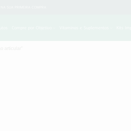
NA SUA PRIMEIRA COMPRA
utos
Compre por Objetivo
Vitaminas e Suplementos
Kits Im
 articular”