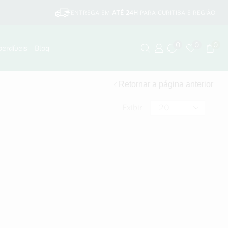
ENTREGA EM
ATÉ 24H
PARA CURITIBA E REGIÃO
0
0
0
perdíveis
Blog
Retornar a página anterior
Exibir