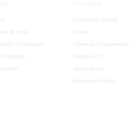
onal
Para Você
sco
Compre por Objetivo
rmas de Envio
Beleza
mbolso e Devolução
Vitaminas e Suplementos
 Privacidade
Ofertas da TV
equentes
Ofertas do Dia
Rastreio de Pedido