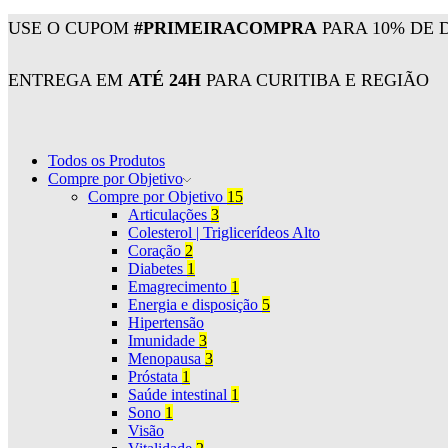
USE O CUPOM
#PRIMEIRACOMPRA
PARA 10% DE 
ENTREGA EM
ATÉ 24H
PARA CURITIBA E REGIÃO
Todos os Produtos
Compre por Objetivo
Compre por Objetivo
15
Articulações
3
Colesterol | Triglicerídeos Alto
Coração
2
Diabetes
1
Emagrecimento
1
Energia e disposição
5
Hipertensão
Imunidade
3
Menopausa
3
Próstata
1
Saúde intestinal
1
Sono
1
Visão