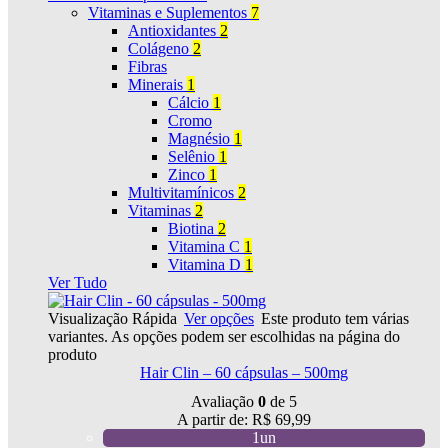
Vitaminas e Suplementos
7
Antioxidantes
2
Colágeno
2
Fibras
Minerais
1
Cálcio
1
Cromo
Magnésio
1
Selênio
1
Zinco
1
Multivitamínicos
2
Vitaminas
2
Biotina
2
Vitamina C
1
Vitamina D
1
Ver Tudo
Visualização Rápida
Ver opções
Este produto tem várias
variantes. As opções podem ser escolhidas na página do
produto
Hair Clin – 60 cápsulas – 500mg
Avaliação
0
de 5
A partir de:
R$
69,99
1un