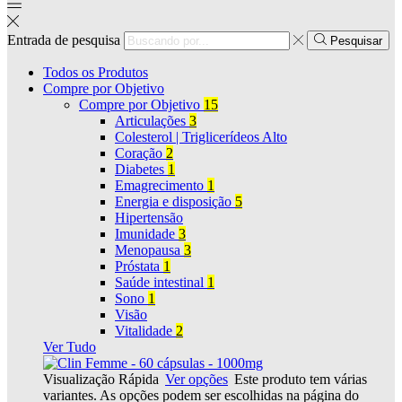
Entrada de pesquisa
Pesquisar
Todos os Produtos
Compre por Objetivo
Compre por Objetivo
15
Articulações
3
Colesterol | Triglicerídeos Alto
Coração
2
Diabetes
1
Emagrecimento
1
Energia e disposição
5
Hipertensão
Imunidade
3
Menopausa
3
Próstata
1
Saúde intestinal
1
Sono
1
Visão
Vitalidade
2
Ver Tudo
Visualização Rápida
Ver opções
Este produto tem várias
variantes. As opções podem ser escolhidas na página do