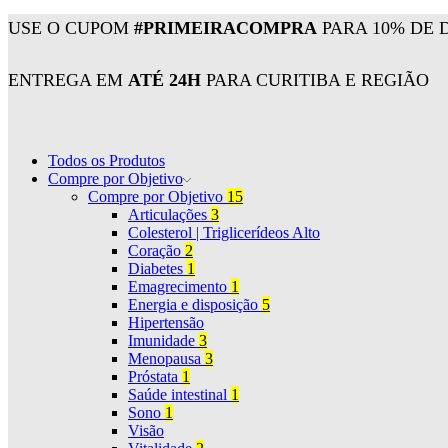
USE O CUPOM
#PRIMEIRACOMPRA
PARA 10% DE 
ENTREGA EM
ATÉ 24H
PARA CURITIBA E REGIÃO
Todos os Produtos
Compre por Objetivo
Compre por Objetivo
15
Articulações
3
Colesterol | Triglicerídeos Alto
Coração
2
Diabetes
1
Emagrecimento
1
Energia e disposição
5
Hipertensão
Imunidade
3
Menopausa
3
Próstata
1
Saúde intestinal
1
Sono
1
Visão