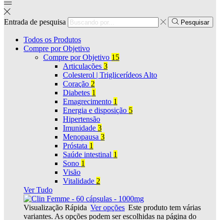
Entrada de pesquisa
Pesquisar
Todos os Produtos
Compre por Objetivo
Compre por Objetivo
15
Articulações
3
Colesterol | Triglicerídeos Alto
Coração
2
Diabetes
1
Emagrecimento
1
Energia e disposição
5
Hipertensão
Imunidade
3
Menopausa
3
Próstata
1
Saúde intestinal
1
Sono
1
Visão
Vitalidade
2
Ver Tudo
Visualização Rápida
Ver opções
Este produto tem várias
variantes. As opções podem ser escolhidas na página do