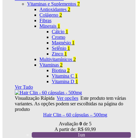
Vitaminas e Suplementos
7
Antioxidantes
2
Colágeno
2
Fibras
Minerais
1
Cálcio
1
Cromo
Magnésio
1
Selênio
1
Zinco
1
Multivitamínicos
2
Vitaminas
2
Biotina
2
Vitamina C
1
Vitamina D
1
Ver Tudo
Visualização Rápida
Ver opções
Este produto tem várias
variantes. As opções podem ser escolhidas na página do
produto
Hair Clin – 60 cápsulas – 500mg
Avaliação
0
de 5
A partir de:
R$
69,99
1un