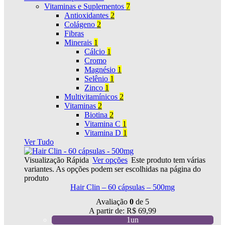
Vitaminas e Suplementos
7
Antioxidantes
2
Colágeno
2
Fibras
Minerais
1
Cálcio
1
Cromo
Magnésio
1
Selênio
1
Zinco
1
Multivitamínicos
2
Vitaminas
2
Biotina
2
Vitamina C
1
Vitamina D
1
Ver Tudo
Visualização Rápida
Ver opções
Este produto tem várias
variantes. As opções podem ser escolhidas na página do
produto
Hair Clin – 60 cápsulas – 500mg
Avaliação
0
de 5
A partir de:
R$
69,99
1un