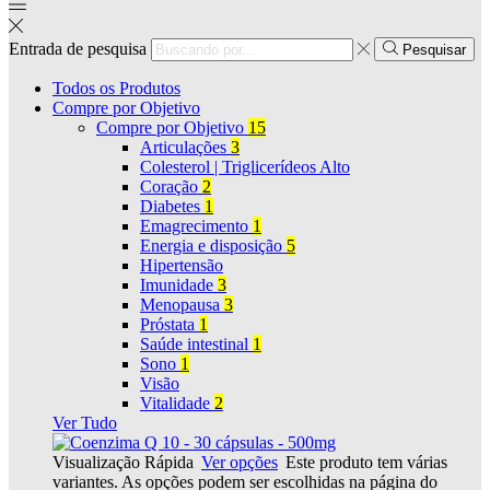
Entrada de pesquisa
Pesquisar
Todos os Produtos
Compre por Objetivo
Compre por Objetivo
15
Articulações
3
Colesterol | Triglicerídeos Alto
Coração
2
Diabetes
1
Emagrecimento
1
Energia e disposição
5
Hipertensão
Imunidade
3
Menopausa
3
Próstata
1
Saúde intestinal
1
Sono
1
Visão
Vitalidade
2
Ver Tudo
Visualização Rápida
Ver opções
Este produto tem várias
variantes. As opções podem ser escolhidas na página do